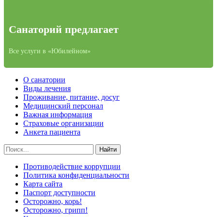
Санаторий предлагает
Все услуги в «Юбилейном»
О санатории
Виды лечения
Проживание, питание, досуг
Медицинский персонал
Важная информация
Страховые организации
Анкета пациента
Противодействие коррупции
Политика конфиденциальности
Карта сайта
Паспорт доступности
Осторожно, корь!
Осторожно, грипп!