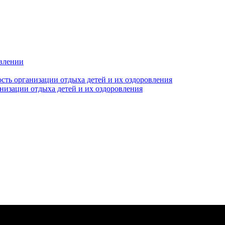
овлении
сть организации отдыха детей и их оздоровления
анизации отдыха детей и их оздоровления