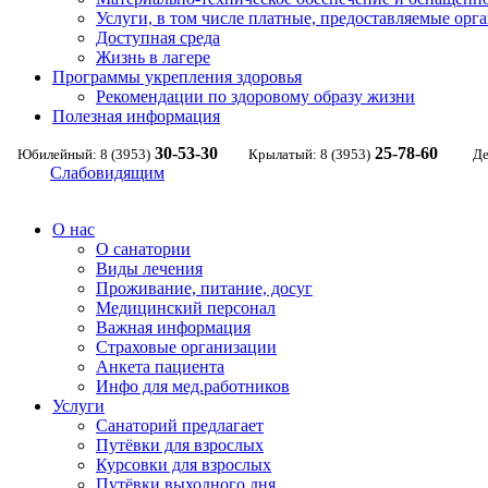
Услуги, в том числе платные, предоставляемые орг
Доступная среда
Жизнь в лагере
Программы укрепления здоровья
Рекомендации по здоровому образу жизни
Полезная информация
30-53-30
25-78-60
Юбилейный: 8 (3953)
Крылатый: 8 (3953)
Де
Слабовидящим
О нас
О санатории
Виды лечения
Проживание, питание, досуг
Медицинский персонал
Важная информация
Страховые организации
Анкета пациента
Инфо для мед.работников
Услуги
Санаторий предлагает
Путёвки для взрослых
Курсовки для взрослых
Путёвки выходного дня